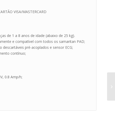
O CARTÃO VISA/MASTERCARD
ças de 1 a 8 anos de idade (abaixo de 25 kg).
damente e compatível com todos os samaritan PAD;
ção descartáveis pré-acoplados e sensor ECG;
mento contínuo;
V, 0.8 Amp/h;