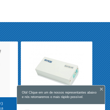
Olá! Clique em um de nossos representantes abaixo
e nós retornaremos o mais rápido possível.
03
Eletrocardiografo ECG 12 S PC R$
sa
6.150,00 Anvisa 80332629003