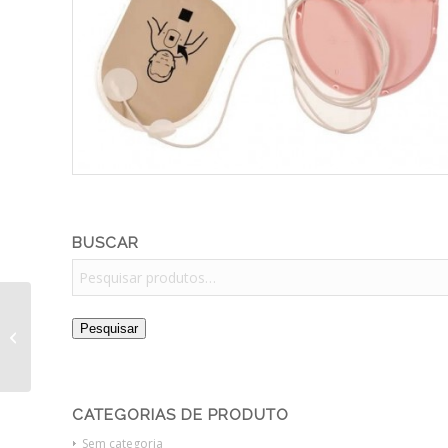
BUSCAR
Detector fetal Med
Pesquisar
Mega DM 550B digital –
Anvisa 80257089008
CATEGORIAS DE PRODUTO
Sem categoria