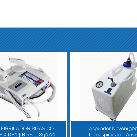
FIBRILADOR BIFÁSICO
Aspirador Nevoni 30
IX DF04 B R$ 11.890,00
Lipoaspiração – Anvi