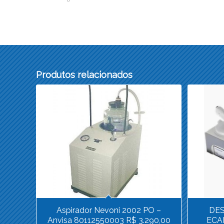
Produtos relacionados
Aspirador Nevoni 2002 PO –
DES
Anvisa 80112550003 R$ 3.290,00
ECAF