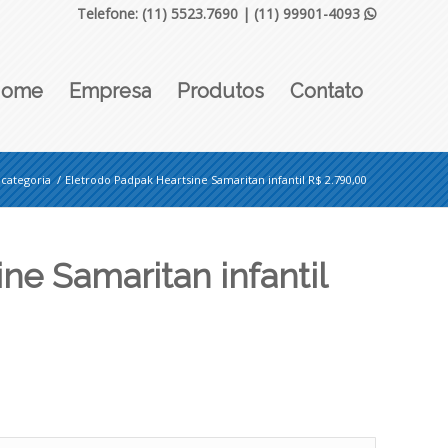
Telefone: (11) 5523.7690 |
(11) 99901-4093

Home
Empresa
Produtos
Contato
categoria
/
Eletrodo Padpak Heartsine Samaritan infantil R$ 2.790,00
ne Samaritan infantil