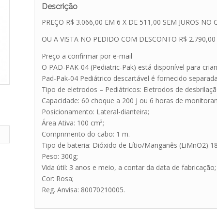
Descrição
PREÇO R$ 3.066,00 EM 6 X DE 511,00 SEM JUROS N
OU A VISTA NO PEDIDO COM DESCONTO R$ 2.790,00
Preço a confirmar por e-mail
O PAD-PAK-04 (Pediatric-Pak) está disponível para crian
Pad-Pak-04 Pediátrico descartável é fornecido separa
Tipo de eletrodos – Pediátricos: Eletrodos de desbrila
Capacidade: 60 choque a 200 J ou 6 horas de monitora
Posicionamento: Lateral-dianteira;
Área Ativa: 100 cm²;
Comprimento do cabo: 1 m.
Tipo de bateria: Dióxido de Lítio/Manganês (LiMnO2) 18
Peso: 300g;
Vida útil: 3 anos e meio, a contar da data de fabricação;
Cor: Rosa;
Reg. Anvisa: 80070210005.