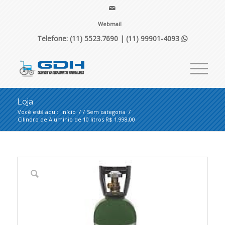
Webmail
Telefone: (11) 5523.7690 |
(11) 99901-4093

Loja
Você está aqui:
Início
/
/
Sem categoria
/
Cilindro de Alumínio de 10 litros R$ 1.998,00