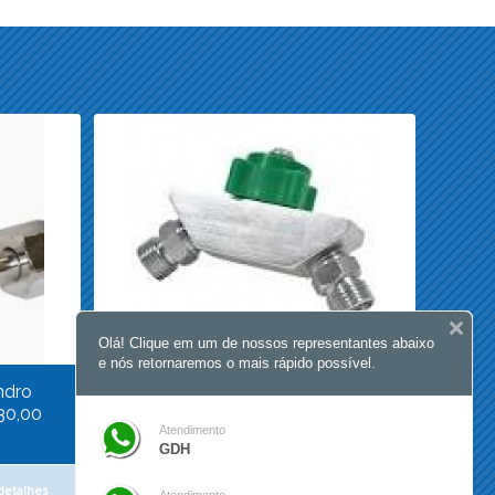
Olá! Clique em um de nossos representantes abaixo
e nós retornaremos o mais rápido possível.
ndro
Tomada dupla de oxigênio r$
30,00
80,00 Pronta entrega
Atendimento
GDH
detalhes
Comprar
Mostrar detalhes