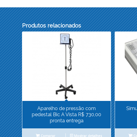
Produtos relacionados
Aparelho de pressão com
Simu
pedestal Bic A Vista R$ 730,00
pronta entrega
Comprar
Mostrar detalhes
Co