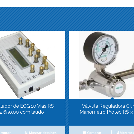
lador de ECG 10 Vias R$
Válvula Reguladora Cili
2.650,00 com laudo
Manômetro Protec R$ 3
mprar
Mostrar detalhes
Comprar
Mostrar 