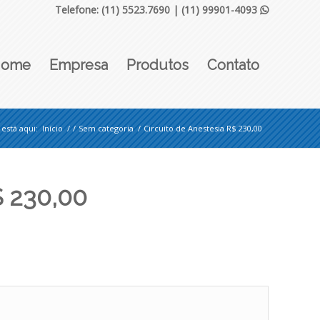
Telefone: (11) 5523.7690 |
(11) 99901-4093

Home
Empresa
Produtos
Contato
está aqui:
Início
/
/
Sem categoria
/
Circuito de Anestesia R$ 230,00
$ 230,00