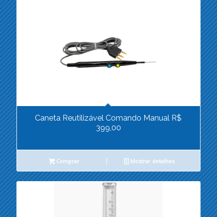
Caneta Reutilizável Comando Manual R$
399,00
Comprar
Mostrar detalhes