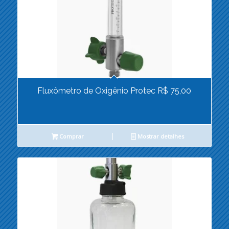
Fluxômetro de Oxigênio Protec R$ 75,00
Comprar
Mostrar detalhes