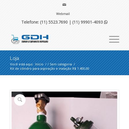
Webmail
Telefone: (11) 5523.7690 |
(11) 99901-4093

Loja
Você está aqui:
Início
/
/
Sem categoria
/
Kit de cilindro para aspiração e inalação R$ 1.400,00