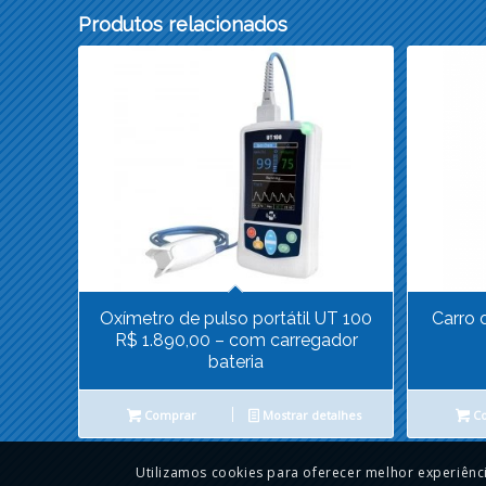
Produtos relacionados
Oxímetro de pulso portátil UT 100
Carro 
R$ 1.890,00 – com carregador
bateria
Comprar
Mostrar detalhes
Co
Utilizamos cookies para oferecer melhor experiênc