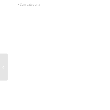
Sem categoria
Carro Beira de Leito
com 5 gavetas R$
4.790,00