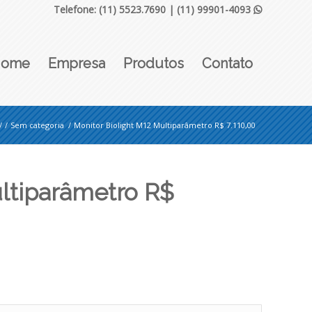
Telefone: (11) 5523.7690 |
(11) 99901-4093

Home
Empresa
Produtos
Contato
/
/
Sem categoria
/
Monitor Biolight M12 Multiparâmetro R$ 7.110,00
ultiparâmetro R$