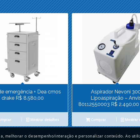
de emergência + Dea cmos
Aspirador Nevoni 30
drake R$ 8.580,00
Lipoaspiração – Anvi
80112550003 R$ 2.490,0
mprar
Mostrar detalhes
Comprar
Mostrar 
ia, melhorar o desempenho/interação e personalizar conteúdo. Ao utiliz