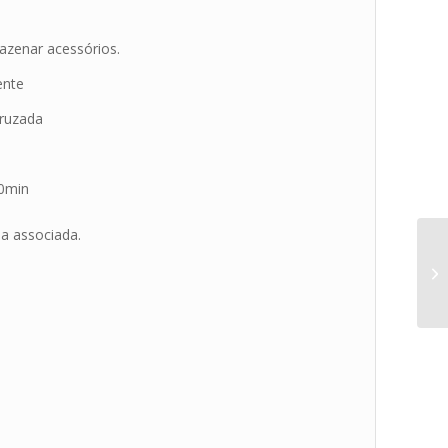
azenar acessórios.
ente
cruzada
10min
a associada.