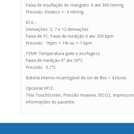
Faixa de insuflação do manguito: 0 ate 300 mmHg
Precisão: Estatico +- 3 mmHg
ECG –
Derivações: 3, 7 e 12 derivações
Faixa de FC: Faixa de medição 0 ate 350 bpm
Precisão: 1bpm +-1% ou +-1 bpm
TEMP Temperatura (pele e esofagico)
Faixa de medição 0° ate 50°C
Precisão: 0,1°C
Bateria interna recarregável de íon de lítio > 4 horas.
Opcional M12:
Tela TouchScreen, Pressão Invasiva, EtCO2, Impressora 
informações do paciente.