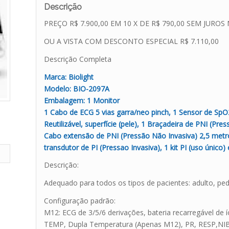
Descrição
PREÇO R$ 7.900,00 EM 10 X DE R$ 790,00 SEM JURO
OU A VISTA COM DESCONTO ESPECIAL R$ 7.110,00
Descrição Completa
Marca: Biolight
Modelo: BIO-2097A
Embalagem: 1 Monitor
1 Cabo de ECG 5 vias garra/neo pinch, 1 Sensor de SpO2
Reutilizável, superfície (pele), 1 Braçadeira de PNI (Pre
Cabo extensão de PNI (Pressão Não Invasiva) 2,5 metr
transdutor de PI (Pressao Invasiva), 1 kit PI (uso únic
Descrição:
Adequado para todos os tipos de pacientes: adulto, ped
Configuração padrão:
M12: ECG de 3/5/6 derivações, bateria recarregável de ío
TEMP, Dupla Temperatura (Apenas M12), PR, RESP,NI