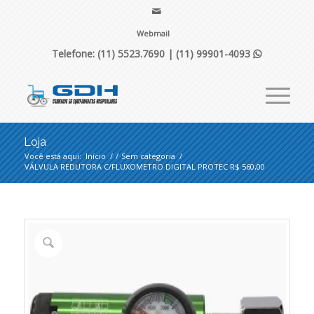
Webmail
Telefone: (11) 5523.7690 |
(11) 99901-4093

Loja
Você está aqui:
Início
/
/
Sem categoria
/
VÁLVULA REDUTORA C/FLUXOMETRO DIGITAL PROTEC R$ 560,00