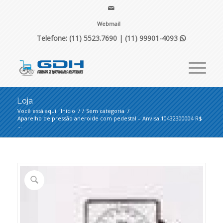
Webmail
Telefone: (11) 5523.7690 |
(11) 99901-4093

Loja
Você está aqui:
Início
/
/
Sem categoria
/
Aparelho de pressão aneroide com pedestal – Anvisa 10432300004 R$
...