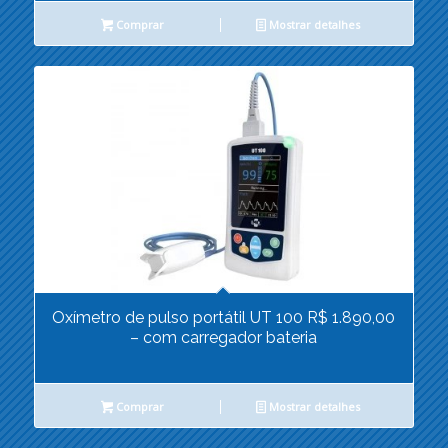
Comprar
Mostrar detalhes
Oxímetro de pulso portátil UT 100 R$ 1.890,00
– com carregador bateria
Comprar
Mostrar detalhes