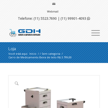
Webmail
Telefone: (11) 5523.7690 |
(11) 99901-4093

Loja
Você está aqui:
Início
/
/
Sem categoria
/
Carro de Medicamento Beira de leito R$ 3.799,00