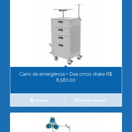
Carro de emergência + Dea cmos drake R$
8.580,00
Comprar
Mostrar detalhes