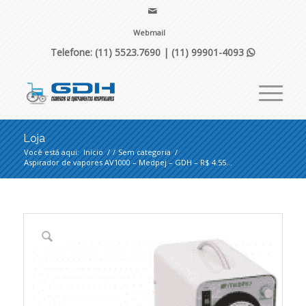
Webmail
Telefone: (11) 5523.7690 |
(11) 99901-4093

Loja
Você está aqui:
Início
/
/
Sem categoria
/
Aspirador de vapores AV1000 – Medpej – GDH – R$ 4.55...