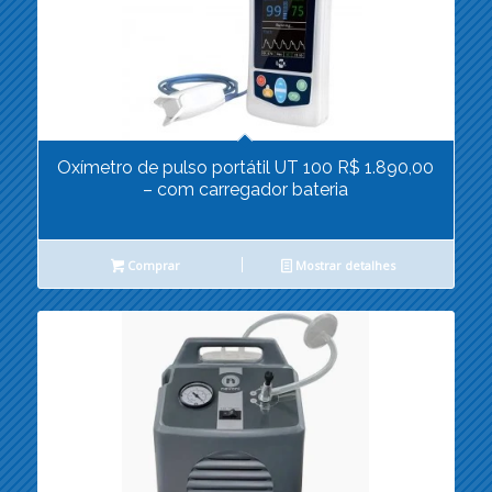
Oxímetro de pulso portátil UT 100 R$ 1.890,00
– com carregador bateria
Comprar
Mostrar detalhes