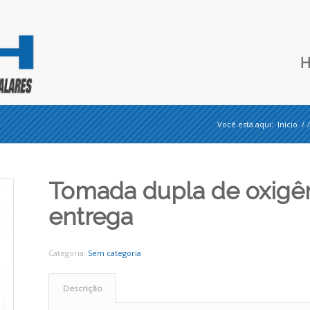
Você está aqui:
Início
/
/
Tomada dupla de oxigên
entrega
Categoria:
Sem categoria
Descrição