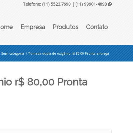
Telefone: (11) 5523.7690 |
(11) 99901-4093

Home
Empresa
Produtos
Contato
Sem categoria
/
Tomada dupla de oxigênio r$ 80,00 Pronta entrega
io r$ 80,00 Pronta