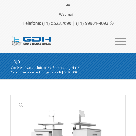
Webmail
Telefone: (11) 5523.7690 |
(11) 99901-4093

Loja
Você está aqui:
Início
/
/
Sem categoria
/
Carro beira de leito 5 gavetas R$ 3.790,00