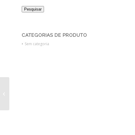
Pesquisar
CATEGORIAS DE PRODUTO
Sem categoria
DEA MINDRAY
BENEHEART C1A r$
8.260,00 – 8 ANOS DE
GARANTIA