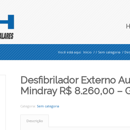
Você está aqui:
Início
/
/
Sem categoria
/
Des
Desfibrilador Externo A
Mindray R$ 8.260,00 – 
Categoria:
Sem categoria
Descrição