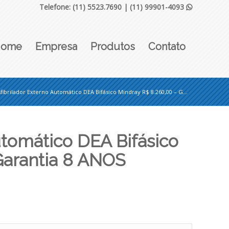
Telefone: (11) 5523.7690 |
(11) 99901-4093

Home
Empresa
Produtos
Contato
fibrilador Externo Automático DEA Bifásico Mindray R$ 8.260,00 – G...
utomático DEA Bifásico
Garantia 8 ANOS