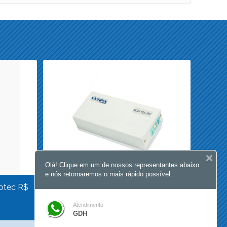
Olá! Clique em um de nossos representantes abaixo
e nós retornaremos o mais rápido possível.
otec R$
Eletrocardiografo ECG 12 S PC R$
6.150,00 Anvisa 80332629003
Atendimento
GDH