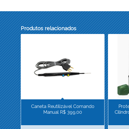
Produtos relacionados
Caneta Reutilizável Comando
Prot
Manual R$ 399,00
Cilind