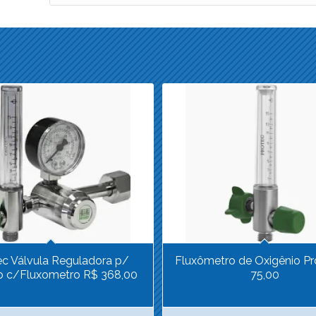
ec Válvula Reguladora p/
Fluxômetro de Oxigênio Pr
ro c/Fluxometro R$ 368,00
75,00