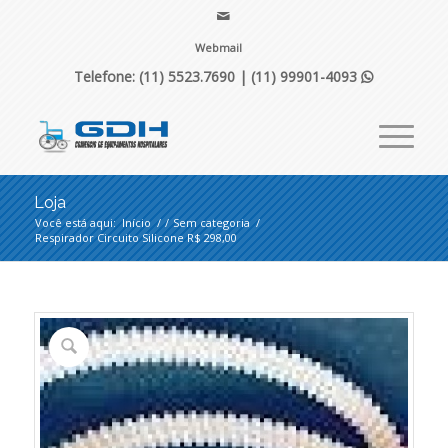
Webmail
Telefone: (11) 5523.7690 |
(11) 99901-4093

Loja
Você está aqui:
Início
/
/
Sem categoria
/
Respirador Circuito Silicone R$ 298,00