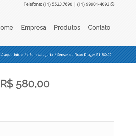
Telefone: (11) 5523.7690 |
(11) 99901-4093

Home
Empresa
Produtos
Contato
tá aqui:
Início
/
/
Sem categoria
/
Sensor de Fluxo Drager R$ 580,00
 R$ 580,00